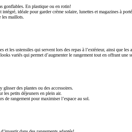
as gonflables. En plastique ou en rotin!
 intégré, idéale pour garder crème solaire, lunettes et magazines à port
 les maillots.
es et les ustensiles qui servent lors des repas à l’extérieur, ainsi que les
x looks variés qui permet d’augmenter le rangement tout en offrant une su
 glisser des plantes ou des accessoires.
 les petits déjeuners en plein air.
rs de rangement pour maximiser l’espace au sol.
 d’investir dans des rangements adaptés!