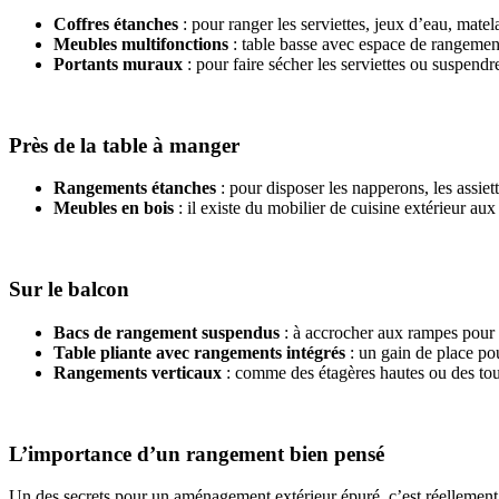
Coffres étanches
: pour ranger les serviettes, jeux d’eau, matel
Meubles multifonctions
: table basse avec espace de rangement
Portants muraux
: pour faire sécher les serviettes ou suspendre
Près de la table à manger
Rangements étanches
: pour disposer les napperons, les assiett
Meubles en bois
: il existe du mobilier de cuisine extérieur au
Sur le balcon
Bacs de rangement suspendus
: à accrocher aux rampes pour y
Table pliante avec rangements intégrés
: un gain de place pour
Rangements verticaux
: comme des étagères hautes ou des tou
L’importance d’un rangement bien pensé
Un des secrets pour un aménagement extérieur épuré, c’est réellement